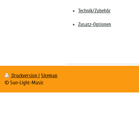
Technik/Zubehör
Zusatz-Optionen
Druckversion
|
Sitemap
© Sun-Light-Music